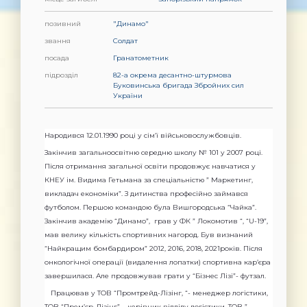
позивний
"Динамо"
звання
Солдат
посада
Гранатометник
підрозділ
82-а окрема десантно-штурмова
Буковинська бригада Збройних сил
України
Народився 12.01.1990 році у сім’ї військовослужбовців.
Закінчив загальноосвітню середню школу № 101 у 2007 році.
Після отримання загальної освіти продовжує навчатися у
КНЕУ ім. Видима Гетьмана за спеціальністю ” Маркетинг,
викладач економіки”. З дитинства професійно займався
футболом. Першою командою була Вишгородська “Чайка”.
Закінчив академію “Динамо”, грав у ФК ” Локомотив “, “U-19”,
мав велику кількість спортивних нагород. Був визнаний
“Найкращим бомбардиром”
2012
,
2016
,
2018
, 2021років. Після
онкологічної операції (видалення лопатки) спортивна кар’єра
завершилася. Але продовжував грати у “Бізнес Лізі”- футзал.
Працював у ТОВ “Промтрейд-Лізінг, “- менеджер логістики,
ТОВ “Прем’єр-Лізінг” – керівник відділу логістики, ТОВ ”