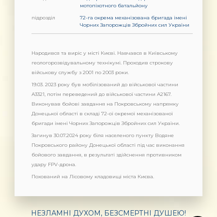
мотопіхотного батальйону
підрозділ
72-га окрема механізована бригада імені
Чорних Запорожців Збройних сил України
Народився та виріс у місті Києві. Навчався в Київському
геологорозвідувальному технікумі. Проходив строкову
військову службу з 2001 по 2003 роки.
19.03. 2023 року був мобілізований до військової частини
А3321, потім переведений до військової частини А2167.
Виконував бойові завдання на Покровському напрямку
Донецької області в складі 72-ої окремої механізованої
бригади імені Чорних Запорожців Збройних сил України.
Загинув 30.07.2024 року біля населеного пункту Водяне
Покровського району Донецької області під час виконання
бойового завдання, в результаті здійснення противником
удару FPV-дрона.
Похований на Лісовому кладовищі міста Києва.
НЕЗЛАМНІ ДУХОМ, БЕЗСМЕРТНІ ДУШЕЮ!