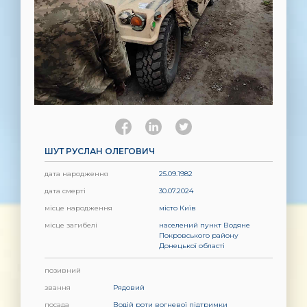
ШУТ РУСЛАН ОЛЕГОВИЧ
дата народження
25.09.1982
дата смерті
30.07.2024
місце народження
місто Київ
місце загибелі
населений пункт Водяне
Покровського району
Донецької області
позивний
звання
Рядовий
посада
Водій роти вогневої підтримки