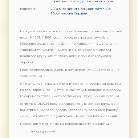
стрілецького взводу 1 стрілецької роти
підрозділ
26-й окремий стрілецький батальйон
Збройних сил України
Народився та виріс в місті Києві. Навчався в загальноосвітній
школі № 223. У 1992 році проходив строкову службу в
Збройних силах України. Закінчив Київський національний
університет культури і мистецтв. Працював у типографії
швидкого друку «Фаст прінт» інженером післядрукової
обробки.
Брав безпосередню участь в антитерористичній операції на
сході України.
З початку повномасштабного вторгнення російської федерації
на територію України став на захист Батьківщини в складі 26-
го окремого стрілецького батальйону Збройних сил України.
Загинув 01.01.2024 року від ушкоджень внаслідок військових
дій, отриманих поблизу села Степове Покровського району
Донецької області від ушкоджень внаслідок військових дій.
Похований у місті Києві на Берковецькому кладовищі.
Нагороджений: