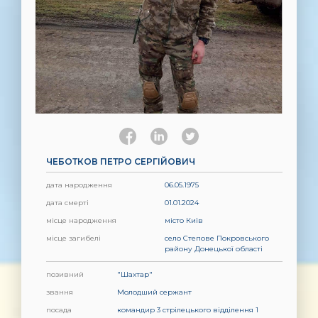
ЧЕБОТКОВ ПЕТРО СЕРГІЙОВИЧ
дата народження
06.05.1975
дата смерті
01.01.2024
місце народження
місто Київ
місце загибелі
село Степове Покровського
району Донецької області
позивний
"Шахтар"
звання
Молодший сержант
посада
командир 3 стрілецького відділення 1