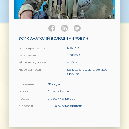
УСИК АНАТОЛІЙ ВОЛОДИМИРОВИЧ
дата народження
12.02.1985
дата смерті
31.01.2023
місце народження
м. Київ
місце загибелі
Донецька область, селище
Дружба
позивний
"Борода"
звання
Старший солдат
посада
Старший стрілець
підрозділ
101-ша окрема бригада