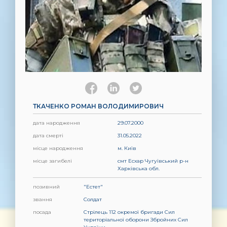
ТКАЧЕНКО РОМАН ВОЛОДИМИРОВИЧ
дата народження
29.07.2000
дата смерті
31.05.2022
місце народження
м. Київ
місце загибелі
смт Есхар Чугуївський р-н
Харківська обл.
позивний
"Естет"
звання
Солдат
посада
Стрілець 112 окремої бригади Сил
територіальної оборони Збройних Сил