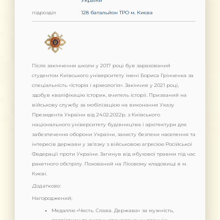
України
підрозділ
128 батальйон ТРО м. Києва
Після закінчення школи у 2017 році був зарахований
студентом Київського університету імені Бориса Грінченка за
спеціальність «Історія і археологія». Закінчив у 2021 році,
здобув кваліфікацію історик, вчитель історії. Призваний на
військову службу за мобілізацією на виконання Указу
Президента України від 24.02.2022р. з Київського
національного університету будівництва і архітектури для
забезпечення оборони України, захисту безпеки населення та
інтересів держави у зв’язку з військовою агресією Російської
Федерації проти України. Загинув від ибухової травми під час
ракетного обстрілу. Похований на Лісовому кладовищі в м.
Києві.
Додатково:
Нагороджений;
Медаллю «Честь. Слава. Держава» за мужність,