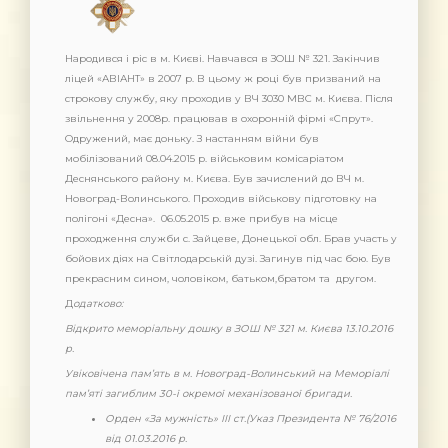
Народився і ріс в м. Києві. Навчався в ЗОШ № 321. Закінчив
ліцей «АВІАНТ» в 2007 р. В цьому ж році був призваний на
строкову службу, яку проходив у ВЧ 3030 МВС м. Києва. Після
звільнення у 2008р. працював в охоронній фірмі «Спрут».
Одружений, має доньку. З настанням війни був
мобілізований 08.04.2015 р. військовим комісаріатом
Деснянського району м. Києва. Був зачислений до ВЧ м.
Новоград-Волинського. Проходив військову підготовку на
полігоні «Десна». 06.05.2015 р. вже прибув на місце
проходження служби с. Зайцеве, Донецької обл. Брав участь у
бойових діях на Світлодарській дузі. Загинув під час бою. Був
прекрасним сином, чоловіком, батьком,братом та другом.
Д
одатково:
Відкрито меморіальну дошку в ЗОШ № 321 м. Києва 13.10.2016
р.
Увіковічена пам’ять в м. Новоград-Волинський на Меморіалі
пам’яті загиблим 30-ї окремої механізованої бригади.
Орден «За мужність» ІІІ ст.(Указ Президента № 76/2016
від 01.03.2016 р.