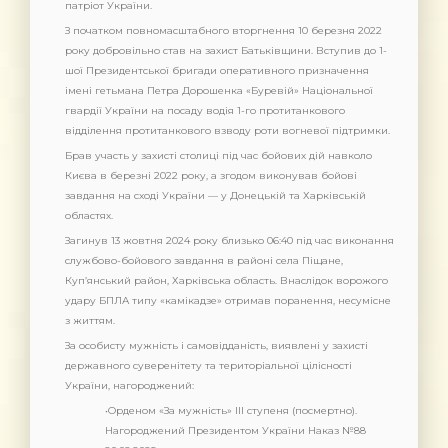
патріот України.
З початком повномасштабного вторгнення 10 березня 2022
року добровільно став на захист Батьківщини. Вступив до 1-
шої Президентської бригади оперативного призначення
імені гетьмана Петра Дорошенка «Буревій» Національної
гвардії України на посаду водія 1-го протитанкового
відділення протитанкового взводу роти вогневої підтримки.
Брав участь у захисті столиці під час бойових дій навколо
Києва в березні 2022 року, а згодом виконував бойові
завдання на сході України — у Донецькій та Харківській
областях.
Загинув 13 жовтня 2024 року близько 06:40 під час виконання
службово-бойового завдання в районі села Піщане,
Куп’янський район, Харківська область. Внаслідок ворожого
удару БПЛА типу «камікадзе» отримав поранення, несумісне
з життям.
За особисту мужність і самовідданість, виявлені у захисті
державного суверенітету та територіальної цілісності
України, нагороджений:
•Орденом «За мужність» III ступеня (посмертно).
Нагороджений Президентом України Наказ №88