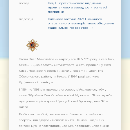
посада
Водій I протитанкового відділення
протитанкового взводу роти вогневої
підтримки
підрозділ
Військова частина 3027 Північного
оперативного територіального об’єднання
Національної гвардії України
Стоян Олег Миколайович народився 11.05.1975 року в селі Івки,
Хмельницька область. Дитинство та юність пройшли у місті
Києві. Навчався у середній загальноосвітній школі №9
Оболонського району м. Києва. У 1994 році закінчив
будівельний технікум.
З 1994 по 1996 рік проходив строкову військову службу у
лавах Збройних Сил України в місті Мукачево. Після служби
працював водієм тролейбуса у Тролейбусному депо №1 м.
Києва.
Любив автомобілі, тварин — особливо котів, займався
спортом, вів здоровий спосіб життя. Не мав шкідливих
звичок. Був наполегливим, чесним, порядним. Справжній