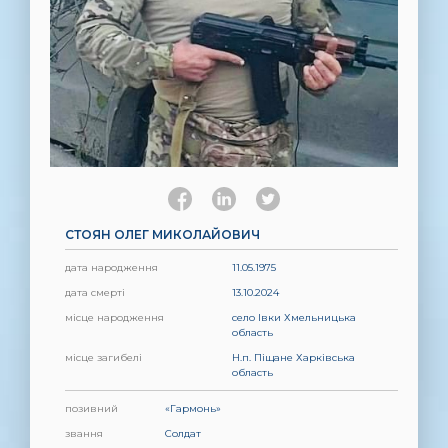
СТОЯН ОЛЕГ МИКОЛАЙОВИЧ
дата народження
11.05.1975
дата смерті
13.10.2024
місце народження
село Івки Хмельницька
область
місце загибелі
Н.п. Піщане Харківська
область
позивний
«Гармонь»
звання
Солдат