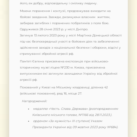
його, як добру, відповідальну і сміливу людину.
Маючи поранення і контузії, продовжував виходити на
бойові завдання. Завжди, ризикуючи власним життям,
забирав загиблих і поранених побратимів з поля бою.
Одружився 28 січня 2023 р. у місті Дніпро.
Загинув 13 лютого 2023 року у місті Мар’їнка Донецької області
під час безпосередньої участі в бойових діях та забезпеченні
здійснення заходів з національної безпеки і оборони, відсічі у
стримуванні збройної агресії рф.
Пам’яті Євгена присвячена експозиція при військово-
історичному музеї ліцею №230 м. Києва, присвячена
випускникам які загинули захищаючи Україну від збройної
агресіїї рф.
Похований у Києві на Міському кладовищі, ділянка 42
(військові поховання), ряд 16, місце 27.
Нагороджений:
медаллю «Честь. Слава. Держава» (розпорядженням
Київського міського голови, №1166 від 28.11.2023.).
орденом «За мужність» III ступеня( Указом
Президента України від 09 жовтня 2023 року №684).