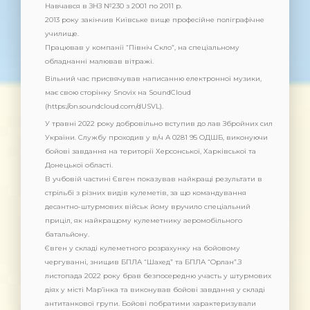
Навчався в ЗНЗ №230 з 2001 по 2011 р.
2013 року закінчив Київське вище професійне поліграфічне
училище.
Працював у компанії “Північ Скло”, на спеціальному
обладнанні малював вітражі.
Вільний час присвячував написанню електронної музики,
має свою сторінку Snovix на SoundCloud
(https://on.soundcloud.com/dUSVL).
У травні 2022 року добровільно вступив до лав Збройних сил
України. Службу проходив у в/ч А 0281 95 ОДШБ, виконуючи
бойові завдання на території Херсонської, Харківської та
Донецької області.
В учбовій частині Євген показував найкращі результати в
стрільбі з різних видів кулеметів, за що командування
десантно-штурмових військ йому вручило спеціальний
приціл, як найкращому кулеметнику аеромобільного
батальйону.
Євген у складі кулеметного розрахунку на бойовому
чергуванні, знищив БПЛА “Шахед” та БПЛА “Орлан”.З
листопада 2022 року брав безпосередню участь у штурмових
діях у місті Мар’їнка та виконував бойові завдання у складі
антитанкової групи. Бойові побратими характеризували