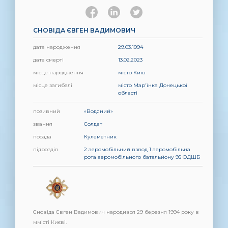
СНОВІДА ЄВГЕН ВАДИМОВИЧ
дата народження
29.03.1994
дата смерті
13.02.2023
місце народження
місто Київ
місце загибелі
місто Мар'їнка Донецької
області
позивний
«Водяний»
звання
Солдат
посада
Кулеметник
підрозділ
2 аеромобільний взвод 1 аеромобільна
рота аеромобільного батальйону 95 ОДШБ
Сновіда Євген Вадимович народився 29 березня 1994 року в
ммісті Києві.