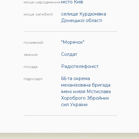
місто Київ
місце народження
селище Курдюмівка
місце загибелі
Донецької області
"Морячок"
позивний
Солдат
звання
Радіотелефоніст
посада
66-та окрема
підрозділ
механізована бригада
імені князя Мстислава
Хороброго Збройних
сил України