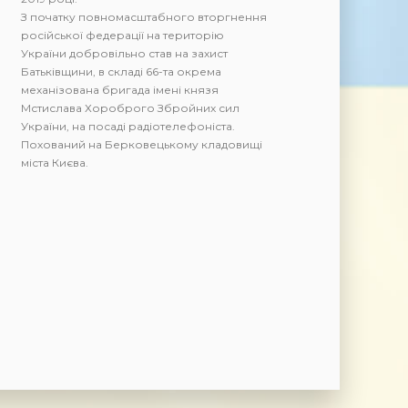
З початку повномасштабного вторгнення
російської федерації на територію
України добровільно став на захист
Батьківщини, в складі 66-та окрема
механізована бригада імені князя
Мстислава Хороброго Збройних сил
України, на посаді радіотелефоніста.
Похований на Берковецькому кладовищі
міста Києва.