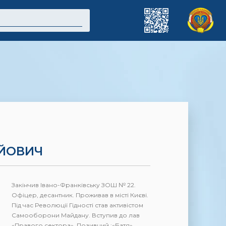
ЙОВИЧ
Закінчив Івано-Франківську ЗОШ № 22.
Офіцер, десантник. Проживав в місті Києві.
Під час Революції Гідності став активістом
Самооборони Майдану. Вступив до лав
«Правого сектора». Позивний :«Батя»,