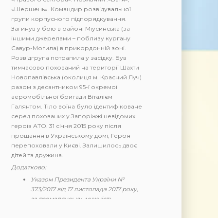
«Шершень». Командир розвідувальної
групи корпусного підпорядкування.
Загинув у бою в районі Міусинська (за
іншими джерелами – поблизу кургану
Савур-Могила) в прикордонній зоні.
Розвідгрупа потрапила у засідку. Був
тимчасово похований на території Шахти
Новопавлівська (околиця м. Красний Луч)
разом з десантником 95-ї окремої
аеромобільної бригади Віталієм
Галянтом. Тіло воїна було ідентифіковане
серед похованих у Запоріжжі невідомих
героїв АТО. 31 січня 2015 року після
прощання в Українському домі, Героя
перепоховали у Києві. Залишилось двоє
дітей та дружина.
Додатково:
Указом Президента України №
373/2017 від 17 листопада 2017 року,
за громадянську мужність,
самовіддане відстоювання