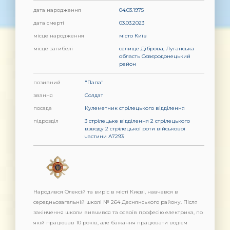
дата народження
04.03.1975
дата смерті
03.03.2023
місце народження
місто Київ
місце загибелі
селище Діброва, Луганська
область Сєвєродонецький
район
позивний
"Папа"
звання
Солдат
посада
Кулеметник стрілецького відділення
підрозділ
3 стрілецьке відділення 2 стрілецького
взводу 2 стрілецької роти військової
частини А7293
Народився Олексій та виріс в місті Києві, навчався в
середньозагальній школі № 264 Деснянського району. Після
закінчення школи вивчився та освоїв професію електрика, по
якій працював 10 років, але бажання працювати водієм