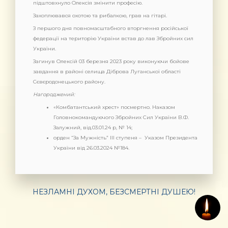
підштовхнуло Олексія змінити професію.
Захоплювався охотою та рибалкою, грав на гітарі.
З першого дня повномасштабного вторгнення російської
федерації на територію України встав до лав Збройних сил
України.
Загинув Олексій 03 березня 2023 року виконуючи бойове
завдання в районі селища Діброва Луганської області
Сєвєродонецького району.
Нагороджений:
«Комбатантський хрест» посмертно. Наказом
Головнокомандуючого Збройних Сил України В.Ф.
Залужний, від.03.01.24 р, № 14;
орден “За Мужність” ІІІ ступеня – Указом Президента
України від 26.03.2024 №184.
НЕЗЛАМНІ ДУХОМ, БЕЗСМЕРТНІ ДУШЕЮ!