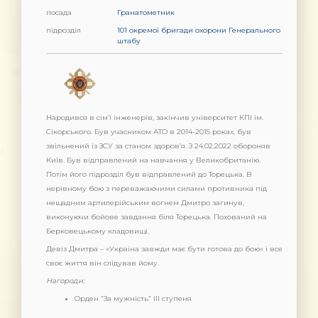
посада
Гранатометник
підрозділ
101 окремої бригади охорони Генерального
штабу
Народився в сім’ї інженерів, закінчив університет КПІ ім.
Сікорського. Був учасником АТО в 2014-2015 роках, був
звільнений із ЗСУ за станом здоров’я. З 24.02.2022 обороняв
Київ. Був відправлений на навчання у Великобританію.
Потім його підрозділ був відправлений до Торецька. В
нерівному бою з переважаючими силами противника під
нещадним артилерійським вогнем Дмитро загинув,
виконуючи бойове завдання біля Торецька. Похований на
Берковецькому кладовищі.
Девіз Дмитра – «Україна завжди має бути готова до бою» і все
своє життя він слідував йому.
Нагороди:
Орден “За мужність” ІІІ ступеня