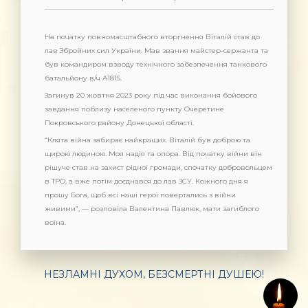
На початку повномасштабного вторгнення Віталій став до
лав Збройних сил України. Мав звання майстер-сержанта та
був командиром взводу технічного забезпечення танкового
батальйону в/ч А1815.
Загинув 20 жовтня 2023 року під час виконання бойового
завдання поблизу населеного пункту Очеретине
Покровського району Донецької області.
“Клята війна забирає найкращих. Віталій був доброю та
щирою людиною. Моя надія та опора. Від початку війни він
рішуче став на захист рідної громади, спочатку добровольцем
в ТРО, а вже потім доєднався до лав ЗСУ. Кожного дня я
прошу Бога, щоб всі наші герої повертались з війни
живими”, — розповіла Валентина Павлюк, мати загиблого
воїна.
НЕЗЛАМНІ ДУХОМ, БЕЗСМЕРТНІ ДУШЕЮ!