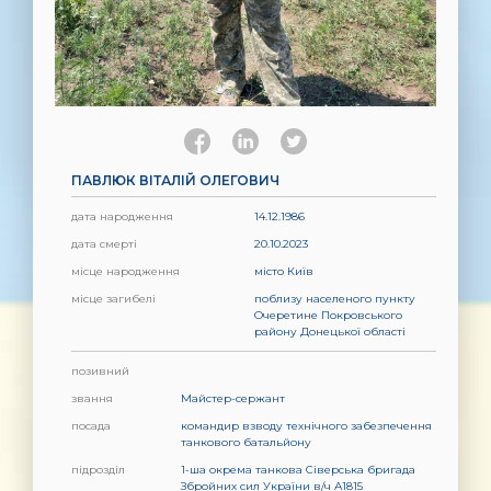
ПАВЛЮК ВІТАЛІЙ ОЛЕГОВИЧ
дата народження
14.12.1986
дата смерті
20.10.2023
місце народження
місто Київ
місце загибелі
поблизу населеного пункту
Очеретине Покровського
району Донецької області
позивний
звання
Майстер-сержант
посада
командир взводу технічного забезпечення
танкового батальйону
підрозділ
1-ша окрема танкова Сіверська бригада
Збройних сил України в/ч А1815