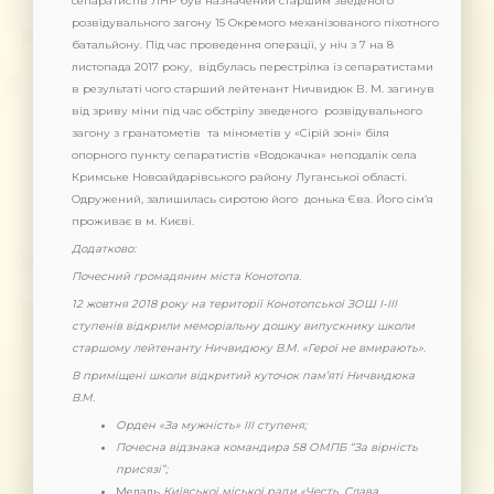
сепаратистів ЛНР був назначений старшим зведеного
розвідувального загону 15 Окремого механізованого піхотного
батальйону. Під час проведення операції, у ніч з 7 на 8
листопада 2017 року, відбулась перестрілка із сепаратистами
в результаті чого старший лейтенант Ничвидюк В. М. загинув
від зриву міни під час обстрілу зведеного розвідувального
загону з гранатометів та мінометів у «Сірій зоні» біля
опорного пункту сепаратистів «Водокачка» неподалік села
Кримське Новоайдарівського району Луганської області.
Одружений, залишилась сиротою його донька Єва. Його сім’я
проживає в м. Києві.
Додатково:
Почесний громадянин міста Конотопа.
12 жовтня 2018 року на території Конотопської ЗОШ І-ІІІ
ступенів відкрили меморіальну дошку випускнику школи
старшому лейтенанту Ничвидюку В.М. «Герої не вмирають».
В приміщені школи відкритий куточок пам’яті Ничвидюка
В.М.
Орден «За мужність» ІІІ ступеня;
Почесна відзнака командира 58 ОМПБ “За вірність
присязі”;
Медаль
Київської міської ради «Честь. Слава.