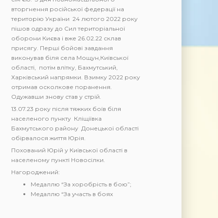
вторгнення російської федерації на
територію України 24 лютого 2022 року
пішов одразу до Сил територіальної
оборони Києва і вже 26.02.22 склав
присягу. Перші бойові завдання
виконував біля села Мощун,Київської
області, потім влітку, Бахмутський,
Харківський напрямки. Взимку 2022 року
отримав осколкове поранення.
Одужавши знову став у стрій.
13.07.23 року після тяжких боїв біля
населеного пункту Кліщіївка
Бахмутського району Донецької області
обірвалося життя Юрія.
Похований Юрій у Київської області в
населеному пункті Новосілки.
Нагороджений:
Медаллю “За хоробрість в бою”;
Медаллю “За участь в боях
“Бахмутський рубіж”;
Медаллю «Честь. Слава. Держава».