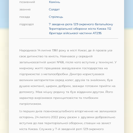
позивний
Камінь
звання
Солдат
посада
Стрілець
підрозділ
7 зведена рота 129 окремого батальйону
Територіальної оборони міста Києва 112
бригади військвої частини А7295
Народився 14 липня 1981 року в місті Києві, де й провів усе
своє дитинство та юність. Навчався у середній
загальноосвітній школі №68, після чого вступив у технікумі. У
мирному житті працював завідувачем господарства на
підприємстві з металообробки. Дмитро користувався
великим авторитетом серед колег, друзів та знайомих, був
душею компанії, щирим, добрим, завжди готовим прийти на
допомогу. Мав міцну родину та був відданим другом. Його
характер вирізнявся принциповістю та глибоким
патріотизмом.
Із перших днів повномасштабного вторгнення не залишився
осторонь. 24 лютого 2022 року разом з друзями добровільно
вступив до лав територіальної оборони, ставши на захист
міста Києва. Служив у 7-й зведеній роті 129 окремого