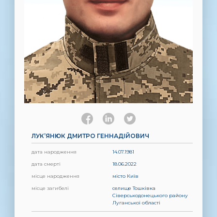
ЛУК’ЯНЮК ДМИТРО ГЕННАДІЙОВИЧ
дата народження
14.07.1981
дата смерті
18.06.2022
місце народження
місто Київ
місце загибелі
селище Тошківка
Сіверськодонецького району
Луганської області