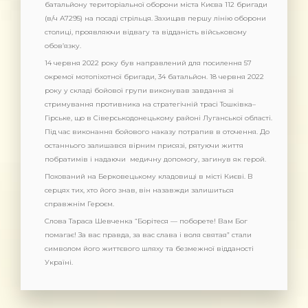
батальйону територіальної оборони міста Києва 112 бригади
(в/ч А7295) на посаді стрільця. Захищав першу лінію оборони
столиці, проявляючи відвагу та відданість військовому
обов’язку.
14 червня 2022 року був направлений для посилення 57
окремої мотопіхотної бригади, 34 батальйон. 18 червня 2022
року у складі бойової групи виконував завдання зі
стримування противника на стратегічній трасі Тошківка–
Гірське, що в Сіверськодонецькому районі Луганської області.
Під час виконання бойового наказу потрапив в оточення. До
останнього залишався вірним присязі, рятуючи життя
побратимів і надаючи медичну допомогу, загинув як герой.
Похований на Берковецькому кладовищі в місті Києві. В
серцях тих, хто його знав, він назавжди залишиться
справжнім Героєм.
Слова Тараса Шевченка “Борітеся — поборете! Вам Бог
помагає! За вас правда, за вас слава і воля святая” стали
символом його життєвого шляху та безмежної відданості
Україні.