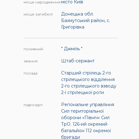
місто Київ
місце народження
Донецька обл.
місце загибелі
Бахмутський район, с.
Григорівка
" Джміль "
позивний
Штаб-сержант
звання
Старший стрілець 2-го
посада
стрілецького відділення
2-го стрілецького взводу
2-ї стрілецької роти
Регіональне управління
підрозділ
Сил територіальної
оборони «Північ» Сил
ТрО. 126-ий окремий
батальйон 112 окремої
бригади