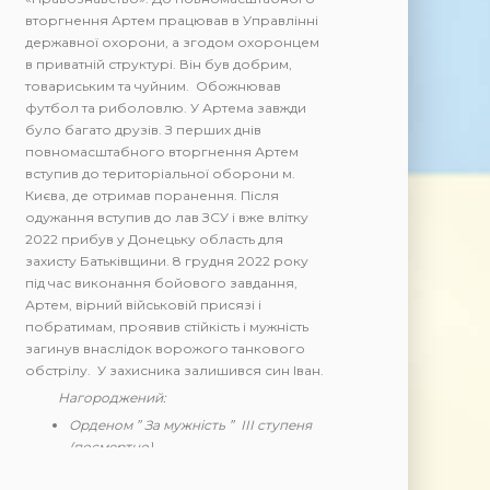
вторгнення Артем працював в Управлінні
державної охорони, а згодом охоронцем
в приватній структурі. Він був добрим,
товариським та чуйним. Обожнював
футбол та риболовлю. У Артема завжди
було багато друзів. З перших днів
повномасштабного вторгнення Артем
вступив до територіальної оборони м.
Києва, де отримав поранення. Після
одужання вступив до лав ЗСУ і вже влітку
2022 прибув у Донецьку область для
захисту Батьківщини. 8 грудня 2022 року
під час виконання бойового завдання,
Артем, вірний військовій присязі і
побратимам, проявив стійкість і мужність
загинув внаслідок ворожого танкового
обстрілу. У захисника залишився син Іван.
Нагороджений:
Орденом ” За мужність ” ІІІ ступеня
(посмертно).