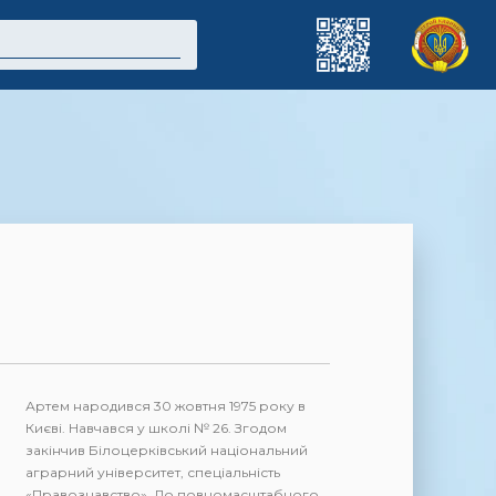
Артем народився 30 жовтня 1975 року в
Києві. Навчався у школі № 26. Згодом
закінчив Білоцерківський національний
аграрний університет, спеціальність
«Правознавство». До повномасштабного