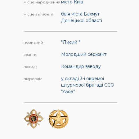
місто Київ
місце народження
біля міста Бахмут
місце загибелі
Донецької області
"Лисий "
позивний
Молодший сержант
звання
Командир взводу
посада
у складі 3-ї окремої
підрозділ
штурмової бригаді ССО
“Азов”