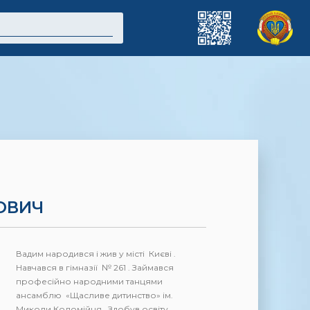
ОВИЧ
Вадим народився і жив у місті Києві .
Навчався в гімназії № 261 . Займався
професійно народними танцями
ансамблю «Щасливе дитинство» ім.
Миколи Коломійця. Здобув освіту