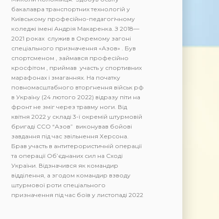
бакалавра транспортних технологій у
Київському професійно-педагогічному
коледжі імені Андрія Макаренка. З 2018—
2021 роках служив в Окремому загоні
спеціального призначення «Азов» . Був
спортсменом , займався професійно
кросфітом , приймав участь у спортивних
марафонах і змаганнях. На початку
повномасштабного вторгнення військ рф
в Україну (24 лютого 2022) відразу піти на
фронт не зміг через травму ноги. Від
квітня 2022 у складі 3-ї окремій штурмовій
бригаді ССО “Азов” виконував бойові
завдання під час звільнення Херсона.
Брав участь в антитерористичній операції
та операції Об’єднаних сил на Сході
України. Відзначився як командир
відділення, а згодом командир взводу
штурмової роти спеціального
призначення під час боїв у листопаді 2022
за Бахмут. У грудні, за два місяці до
повномасштабного вторгнення, Вадим