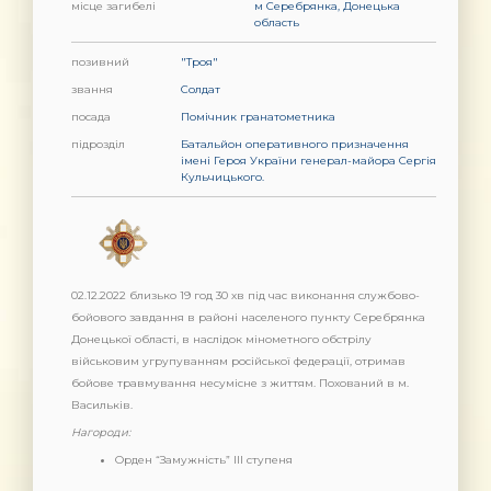
місце загибелі
м Серебрянка, Донецька
область
позивний
"Троя"
звання
Солдат
посада
Помічник гранатометника
підрозділ
Батальйон оперативного призначення
імені Героя України генерал-майора Сергія
Кульчицького.
02.12.2022 близько 19 год 30 хв під час виконання службово-
бойового завдання в районі населеного пункту Серебрянка
Донецької області, в наслідок мінометного обстрілу
військовим угрупуванням російської федерації, отримав
бойове травмування несумісне з життям. Похований в м.
Васильків.
Нагороди:
Орден “Замужність” ІІІ ступеня