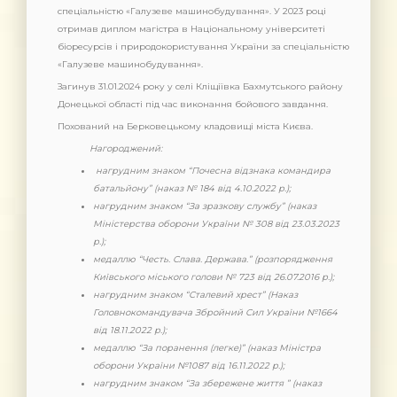
спеціальністю «Галузеве машинобудування». У 2023 році
отримав диплом магістра в Національному університеті
біоресурсів і природокористування України за спеціальністю
«Галузеве машинобудування».
Загинув 31.01.2024 року у селі Кліщіївка Бахмутського району
Донецької області під час виконання бойового завдання.
Похований на Берковецькому кладовищі міста Києва.
Нагороджений:
нагрудним знаком “Почесна відзнака командира
батальйону” (наказ № 184 від 4.10.2022 р.);
нагрудним знаком “За зразкову службу” (наказ
Міністерства оборони України № 308 від 23.03.2023
р.);
медаллю “Честь. Слава. Держава.” (розпорядження
Київського міського голови № 723 від 26.07.2016 р.);
нагрудним знаком “Сталевий хрест” (Наказ
Головнокомандувача Збройний Сил України №1664
від 18.11.2022 р.);
медаллю “За поранення (легке)” (наказ Міністра
оборони України №1087 від 16.11.2022 р.);
нагрудним знаком “За збережене життя ” (наказ