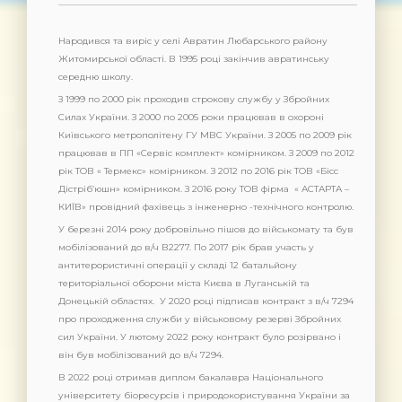
Народився та виріс у селі Авратин Любарського району
Житомирської області. В 1995 році закінчив авратинську
середню школу.
З 1999 по 2000 рік проходив строкову службу у Збройних
Силах України. З 2000 по 2005 роки працював в охороні
Київського метрополітену ГУ МВС України. З 2005 по 2009 рік
працював в ПП «Сервіс комплект» комірником. З 2009 по 2012
рік ТОВ « Термекс» комірником. З 2012 по 2016 рік ТОВ «Бісс
Дістріб’юшн» комірником. З 2016 року ТОВ фірма « АСТАРТА –
КИЇВ» провідний фахівець з інженерно -технічного контролю.
У березні 2014 року добровільно пішов до військомату та був
мобілізований до в/ч В2277. По 2017 рік брав участь у
антитерористичні операції у складі 12 батальйону
територіальної оборони міста Києва в Луганській та
Донецькій областях. У 2020 році підписав контракт з в/ч 7294
про проходження служби у військовому резерві Збройних
сил України. У лютому 2022 року контракт було розірвано і
він був мобілізований до в/ч 7294.
В 2022 році отримав диплом бакалавра Національного
університету біоресурсів і природокористування України за