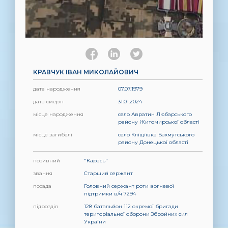
КРАВЧУК ІВАН МИКОЛАЙОВИЧ
дата народження
07.07.1979
дата смерті
31.01.2024
місце народження
село Авратин Любарського
району Житомирської області
місце загибелі
село Кліщіївка Бахмутського
району Донецької області
позивний
"Карась"
звання
Старший сержант
посада
Головний сержант роти вогневої
підтримки в/ч 7294
підрозділ
128 батальйон 112 окремої бригади
територіальної оборони Збройних сил
України