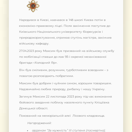
Народився в Києві, навчався в 148 школі Києва потім в
економіко-правовому ліцеї. Після закінчення поступив до
Київського Національного університету біоресурсів і
природокористування, отримав ступінь магістра, закінчив
військову кафедру.
27.04.
2023 року
Максим був призваний на військову службу
по мобілізації ставши до лав 93-ї окремої механізованої
бригади «Холодний Яр».
Він був сміливим, розумним, турботливим взводним – з
повагою розповідають побратими.
Максим був добрим і чуйним сином, хорошим товаришем.
Надзвичайно любив природу, рибалку і нашу Україну.
Загинув Максим 22 листопада
2023
року під час виконання
бойового завдання поблизу населеного пункту Кліщіївка
Донецької області.
Похований на меморіальній алеї Лісового кладовища.
Нагороджений:
орденом “За мужність” ІІІ ступеня (посмертно);