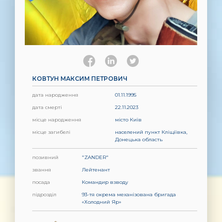
КОВТУН МАКСИМ ПЕТРОВИЧ
дата народження
01.11.1995
дата смерті
22.11.2023
місце народження
місто Київ
місце загибелі
населений пункт Кліщіївка,
Донецька область
позивний
"ZANDER"
звання
Лейтенант
посада
Командир взводу
підрозділ
93-тя окрема механізована бригада
«Холодний Яр»