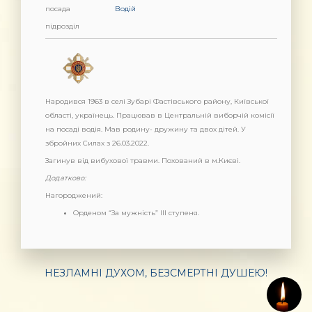
посада
Водій
підрозділ
Народився 1963 в селі Зубарі Фастівського району, Київської
області, українець. Працював в Центральній виборчій комісії
на посаді водія. Мав родину- дружину та двох дітей. У
збройних Силах з 26.03.2022.
Загинув від вибухової травми. Похований в м.Києві.
Додатково:
Нагороджений:
Орденом “За мужність” ІІІ ступеня.
НЕЗЛАМНІ ДУХОМ, БЕЗСМЕРТНІ ДУШЕЮ!