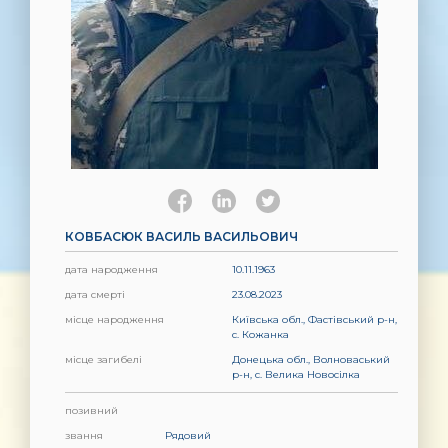
КОВБАСЮК ВАСИЛЬ ВАСИЛЬОВИЧ
дата народження
10.11.1963
дата смерті
23.08.2023
місце народження
Київська обл., Фастівський р-н,
с. Кожанка
місце загибелі
Донецька обл., Волноваський
р-н, с. Велика Новосілка
позивний
звання
Рядовий