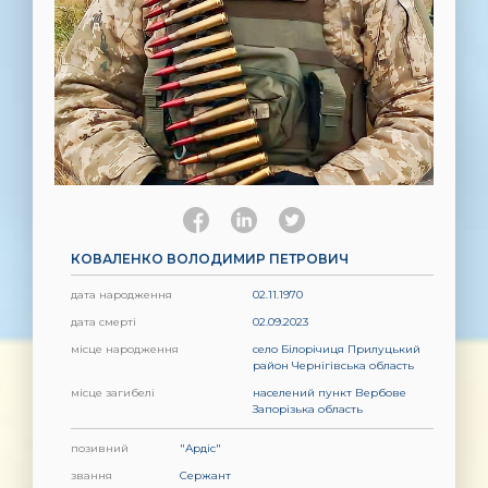
КОВАЛЕНКО ВОЛОДИМИР ПЕТРОВИЧ
дата народження
02.11.1970
дата смерті
02.09.2023
місце народження
село Білорічиця Прилуцький
район Чернігівська область
місце загибелі
населений пункт Вербове
Запорізька область
позивний
"Ардіс"
звання
Сержант