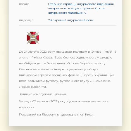
посада
Старший стрілець штурмового відділення
штурмового взводу штурмової роти
штурмового батальйону
підрозділ
78 окремий штурмовий полк
До 24 лютого 2022 року працював теслярем в Фітнес – клубі “5
елемент” міста Києва. Брав безпосередню участь у заходах,
необхідних для забезпечення оборони України, захисту
безпеки населення та інтересів держави у зв’зку з
військовою агресією російської федерації проти України. Був
вболівальником футболу, футбольного клубу Динамо Київ.
Любив рибалити.
Залишились дружина і донька.
Загинув 02 вересня 2023 року від множинних уламкових
поранень.
Похований на Лісовому кладовищі в місті Києві.