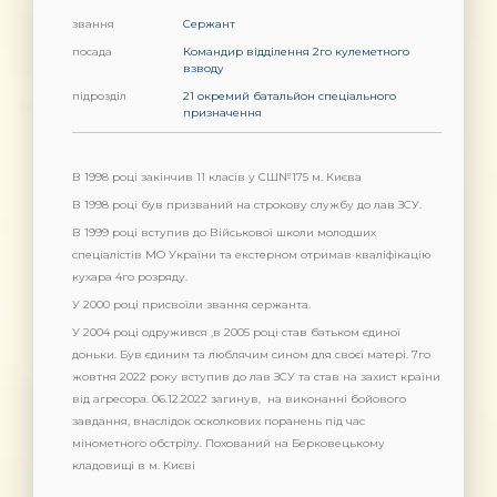
звання
Сержант
посада
Командир відділення 2го кулеметного
взводу
підрозділ
21 окремий батальйон спеціального
призначення
В 1998 році закінчив 11 класів у СШ№175 м. Києва
В 1998 році був призваний на строкову службу до лав ЗСУ.
В 1999 році вступив до Військової школи молодших
спеціалістів МО України та екстерном отримав кваліфікацію
кухара 4го розряду.
У 2000 році присвоїли звання сержанта.
У 2004 році одружився ,в 2005 році став батьком єдиної
доньки. Був єдиним та люблячим сином для своєї матері. 7го
жовтня 2022 року вступив до лав ЗСУ та став на захист країни
від агресора. 06.12.2022 загинув, на виконанні бойового
завдання, внаслідок осколкових поранень під час
мінометного обстрілу. Похований на Берковецькому
кладовищі в м. Києві