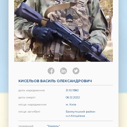
КИСЕЛЬОВ ВАСИЛЬ ОЛЕКСАНДРОВИЧ
дата народження
31.10.1980
дата смерті
06.12.2022
місце народження
м. Київ
місце загибелі
Бахмутський район
н.п.Кліщіївка
позивний
"Кисель"