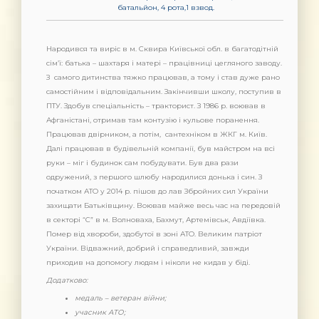
батальйон, 4 рота,1 взвод.
Народився та виріс в м. Сквира Київської обл. в багатодітній
сім’ї: батька – шахтаря і матері – працівниці цегляного заводу.
З самого дитинства тяжко працював, а тому і став дуже рано
самостійним і відповідальним. Закінчивши школу, поступив в
ПТУ. Здобув спеціальність – тракторист. З 1986 р. воював в
Афганістані, отримав там контузію і кульове поранення.
Працював двірником, а потім, сантехніком в ЖКГ м. Київ.
Далі працював в будівельній компанії, був майстром на всі
руки – міг і будинок сам побудувати. Був два рази
одружений, з першого шлюбу народилися донька і син. З
початком АТО у 2014 р. пішов до лав Збройних сил України
захищати Батьківщину. Воював майже весь час на передовій
в секторі “С” в м. Волноваха, Бахмут, Артемівськ, Авдіївка.
Помер від хвороби, здобутої в зоні АТО. Великим патріот
України. Відважний, добрий і справедливий, завжди
приходив на допомогу людям і ніколи не кидав у біді.
Додатково:
медаль – ветеран війни;
учасник АТО;