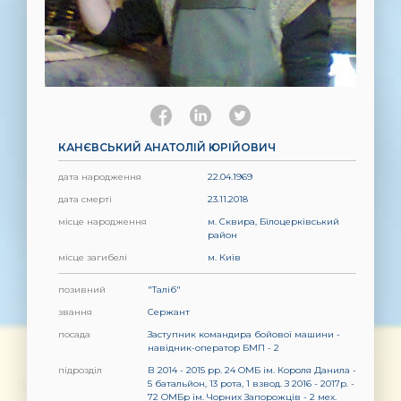
КАНЄВСЬКИЙ АНАТОЛІЙ ЮРІЙОВИЧ
дата народження
22.04.1969
дата смерті
23.11.2018
місце народження
м. Сквира, Білоцерківський
район
місце загибелі
м. Київ
позивний
"Таліб"
звання
Сержант
посада
Заступник командира бойової машини -
навідник-оператор БМП - 2
підрозділ
В 2014 - 2015 рр. 24 ОМБ ім. Короля Данила -
5 батальйон, 13 рота, 1 взвод. З 2016 - 2017р. -
72 ОМБр ім. Чорних Запорожців - 2 мех.