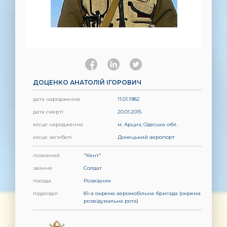
ДОЦЕНКО АНАТОЛІЙ ІГОРОВИЧ
дата народження
11.01.1982
дата смерті
20.01.2015
місце народження
м. Арциз, Одеська обл.
місце загибелі
Донецький аеропорт
позивний
"Кент"
звання
Солдат
посада
Розвідник
підрозділ
81-а окрема аеромобільна бригада (окрема
розвідувальна рота)