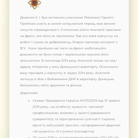
Доценко А. І. був активним учасником Революції Гідності.
Приймав участь в самий напружений період, мав велике
почуття справедливості. З початком війни Анатолій просився
на фронт, але його не призивали. Тоді він взяв відпустку на
роботі і пішов, як доброволець. Згодом підписав контракт з
ЗСУ. Коли прийшов час їхати на фронт мобілізаційні
документи не були готові і керівництво змусило його
звільнитися. В листопаді 2014 року Анатолій поїхав на схід і
одразу потрапив у зону Донецького аеропорту. Останнього
разу приїздив у відпустку в грудні 2014 року. Анатолій
загинув в бою з бойовиками ДНР в аеропорту Донецька.
Залишились мати, дружина та донька.
Додатково:
Указом Президента України №270/2015 від 15 травня
2015 року, «за особисту мужність і високий
професіоналізм, виявлені у захисті державного
суверенітету та територіальної цілісності України,
вірність військовій присязі», нагороджений орденом
«За мужність» III ступеня (посмертно).
20 січня 2016 р. нагороджений медаллю УПЦ КП «За