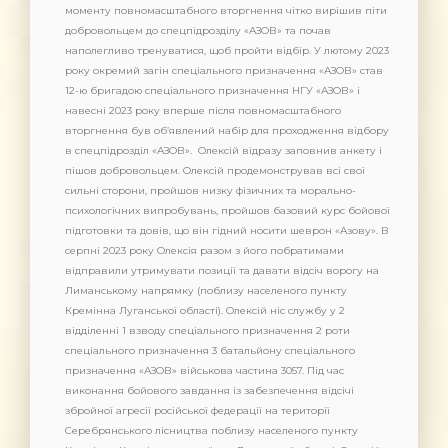
моменту повномасштабного вторгнення чітко вирішив піти
добровольцем до спецпідрозділу «АЗОВ» та почав
наполегливо тренуватися, щоб пройти відбір. У лютому 2023
року окремий загін спеціального призначення «АЗОВ» став
12-ю бригадою спеціального призначення НГУ «АЗОВ» і
навесні 2023 року вперше після повномасштабного
вторгнення був об’явлений набір для проходження відбору
в спецпідрозділ «АЗОВ». Олексій відразу заповнив анкету і
пішов добровольцем. Олексій продемонстрував всі свої
сильні сторони, пройшов низку фізичних та морально-
психологічних випробувань, пройшов базовий курс бойової
підготовки та довів, що він гідний носити шеврон «Азову». В
серпні 2023 року Олексія разом з його побратимами
відправили утримувати позиції та давати відсіч ворогу на
Лиманському напрямку (поблизу населеного пункту
Кремінна Луганської області). Олексій ніс службу у 2
відділенні 1 взводу спеціального призначення 2 роти
спеціального призначення 3 батальйону спеціального
призначення «АЗОВ» військова частина 3057. Під час
виконання бойового завдання із забезпечення відсічі
збройної агресії російської федерації на території
Серебрянського лісництва поблизу населеного пункту