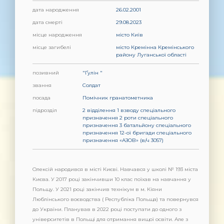
дата народження
26.02.2001
дата смерті
29.08.2023
місце народження
місто Київ
місце загибелі
місто Кремінна Кремінського
району Луганської області
позивний
"Ґулін "
звання
Солдат
посада
Помічник гранатометника
підрозділ
2 відділення 1 взводу спеціального
призначення 2 роти спеціального
призначення 3 батальйону спеціального
призначення 12-ої бригади спеціального
призначення «АЗОВ» (в/ч 3057)
Олексій народився в місті Києві. Навчався у школі № 193 міста
Києва. У 2017 році закінчивши 10 клас поїхав на навчання у
Польщу. У 2021 році закінчив технікум в м. Кіяни
Люблінського воєводства ( Республіка Польща) та повернувся
до України. Планував в 2022 році поступати до одного з
університетів в Польщі для отримання вищої освіти. Але з