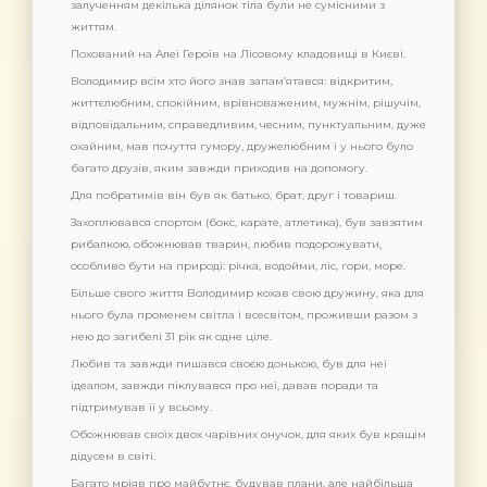
залученням декілька ділянок тіла були не сумісними з
життям.
Похований на Алеї Героїв на Лісовому кладовищі в Києві.
Володимир всім хто його знав запам’ятався: відкритим,
життєлюбним, спокійним, врівноваженим, мужнім, рішучім,
відповідальним, справедливим, чесним, пунктуальним, дуже
охайним, мав почуття гумору, дружелюбним і у нього було
багато друзів, яким завжди приходив на допомогу.
Для побратимів він був як батько, брат, друг і товариш.
Захоплювався спортом (бокс, карате, атлетика), був завзятим
рибалкою, обожнював тварин, любив подорожувати,
особливо бути на природі: річка, водойми, ліс, гори, море.
Більше свого життя Володимир кохав свою дружину, яка для
нього була променем світла і всесвітом, проживши разом з
нею до загибелі 31 рік як одне ціле.
Любив та завжди пишався своєю донькою, був для неї
ідеалом, завжди піклувався про неї, давав поради та
підтримував її у всьому.
Обожнював своїх двох чарівних онучок, для яких був кращім
дідусем в світі.
Багато мріяв про майбутнє, будував плани, але найбільша