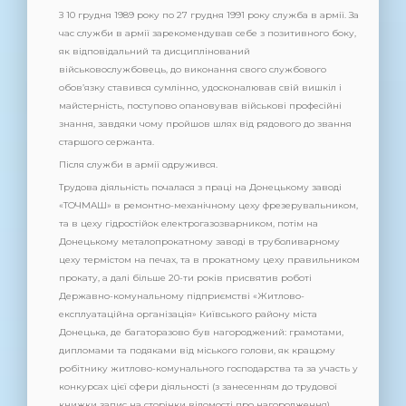
З 10 грудня 1989 року по 27 грудня 1991 року служба в армії. За
час служби в армії зарекомендував себе з позитивного боку,
як відповідальний та дисциплінований
військовослужбовець, до виконання свого службового
обов’язку ставився сумлінно, удосконалював свій вишкіл і
майстерність, поступово опановував військові професійні
знання, завдяки чому пройшов шлях від рядового до звання
старшого сержанта.
Після служби в армії одружився.
Трудова діяльність почалася з праці на Донецькому заводі
«ТОЧМАШ» в ремонтно-механічному цеху фрезерувальником,
та в цеху гідростійок електрогазозварником, потім на
Донецькому металопрокатному заводі в труболиварному
цеху термістом на печах, та в прокатному цеху правильником
прокату, а далі більше 20-ти років присвятив роботі
Державно-комунальному підприємстві «Житлово-
експлуатаційна організація» Київського району міста
Донецька, де багаторазово був нагороджений: грамотами,
дипломами та подяками від міського голови, як кращому
робітнику житлово-комунального господарства та за участь у
конкурсах цієї сфери діяльності (з занесенням до трудової
книжки запис на сторінки відомості про нагородження).