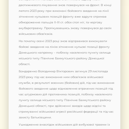
двотижневого лікування знов повернувся на фронт. В кінці
лютого 2023 року при виконані бойового завдання на лінії
зіткнення нульових позицій фронту вже вдруге отримав
обмороження пальців ІІ-ІІІ ст. обох стоп ніг, та чергову
акубаротравму. Пролікувавшись знову повернувся до своїх
військових обов’язків.
На початку осені 2023 році знов відправився виконувати
бойові завдання на лінію зіткнення нульові позиції фронту
Донецького напрямку – поблизу населеного пункту селища
міського типу Північне Бахмутського району Донецької
області.
Бондаренко Володимир Вікторович загинув 29 листопада
2023 року під час виконання ним обов’язків військової
служби, в результаті воєнних (бойових) дій, під час виконання
бойового завдання щодо відновлення втрачених позицій під
час штурмових дій противника позицій, поблизу населеного
пункту селища міського типу Північне Бахмутського району
Донецької області, при здійсненні заходів щодо відсічі та
стримуванні військової агресії російської федерації та під час
захисту Батьківщини.
Ушкодження внаслідок військових дій вибухової травми із