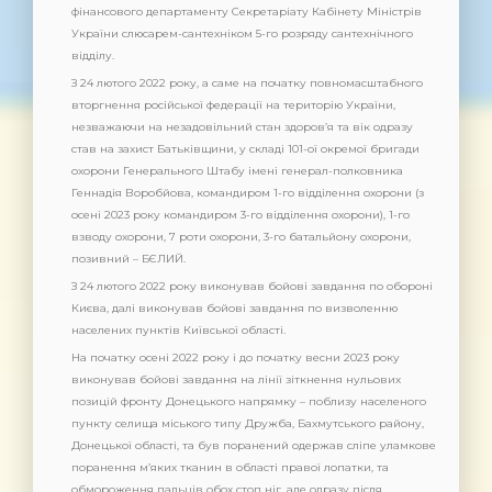
фінансового департаменту Секретаріату Кабінету Міністрів
України слюсарем-сантехніком 5-го розряду сантехнічного
відділу.
З 24 лютого 2022 року, а саме на початку повномасштабного
вторгнення російської федерації на територію України,
незважаючи на незадовільний стан здоров’я та вік одразу
став на захист Батьківщини, у складі 101-ої окремої бригади
охорони Генерального Штабу імені генерал-полковника
Геннадія Воробйова, командиром 1-го відділення охорони (з
осені 2023 року командиром 3-го відділення охорони), 1-го
взводу охорони, 7 роти охорони, 3-го батальйону охорони,
позивний – БЄЛИЙ.
З 24 лютого 2022 року виконував бойові завдання по обороні
Києва, далі виконував бойові завдання по визволенню
населених пунктів Київської області.
На початку осені 2022 року і до початку весни 2023 року
виконував бойові завдання на лінії зіткнення нульових
позицій фронту Донецького напрямку – поблизу населеного
пункту селища міського типу Дружба, Бахмутського району,
Донецької області, та був поранений одержав сліпе уламкове
поранення м’яких тканин в області правої лопатки, та
обмороження пальців обох стоп ніг, але одразу після