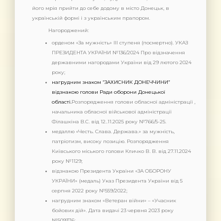
його мрія прийти до себе додому в місто Донецьк, в
українській формі і з українським прапором.
Нагороджений:
орденом «За мужність» ІІІ ступеня (посмертно). УКАЗ
ПРЕЗИДЕНТА УКРАЇНИ №136/2024 Про відзначення
державними нагородами України від 29 лютого 2024
року;
нагрудним знаком “ЗАХИСНИК ДОНЕЧЧИНИ”
відзнакою голови Ради оборони Донецької
області.
Розпорядження голови обласної адміністрації ,
начальника обласної військової адміністрації
Філашкіна В.С. від 12..11.2025 року №766/5-25.
медаллю «Честь. Слава. Держава.» за мужність,
патріотизм, високу позицію. Розпорядження
Київського міського голови Кличко В. В. від 27.11.2024
року №1129;
відзнакою Президента України «ЗА ОБОРОНУ
УКРАЇНИ» (медаль) Указ Президента України від 5
серпня 2022 року №559/2022;
нагрудним знаком «Ветеран війни» – «Учасник
бойових дій». Дата видачі 23 червня 2023 року
№509376;