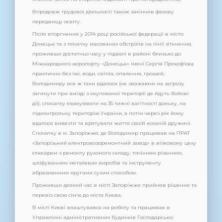
Впродовж трудової діяльності також закінчив фахову
передвищу освіту.
Після вторгнення у 2014 році російської федерації в місто
Донецьк та з початку масованих обстрілів на лінії зіткнення,
проживши достатньо часу у підвалі в районі близько до
Міжнародного аеропорту «Донецьк» імені Сергія Прокоф’єва
практично без їжі, води, світла, опалення, грошей;
Володимиру все ж таки вдалося (не зважаючи на загрозу
загинути при виїзді з окупованої території де йдуть бойові
дії), спочатку евакуювати на 35 тижні вагітності доньку, на
підконтрольну територію України, а потім через рік йому
вдалося вивезти та врятувати життя своїй коханій дружині.
Спочатку в м. Запоріжжя, де Володимир працював на ПРАТ
«Запорізький електровозоремонтний завод» в візковому цеху
слюсарем з ремонту рухомого складу, точінням різанням,
шліфуванням металевих виробів та інструменту
абразивними кругами сухим способом.
Проживши деякий час в місті Запоріжжя прийняв рішення та
перевіз свою сім’ю до міста Києва.
В місті Києві влаштувався на роботу та працював в
Управлінні адміністративних будинків Господарсько-