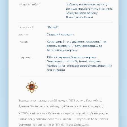
місце загибелі
поблизу населеного пункту
селища міського типу Північне
Бахмутського району
Донецької області
позивний
"Бєлий"
звання
Старший сержант
посада
Командир 3-го відділення охорони, 1-го
взводу охорони, 7 роти охорони, 3-го
батальйону охорони
підрозділ
101-шої окремої бригади охорони
Генерального Штабу імені генерал-
полковника Геннадія Воробйова Збройних
сил України
Володимир народився 09 грудня 1971 року у Республіці
Адигея Гіагінського району, суб’єкта російської федерації.
У 1980 році разом з батьками переїхали у місто Донецьк, де
навчався у загальноосвітній школі І-ІІІ ступенів № 58, потім
вступив на навчання в ПТУ 67 міста Донецька.