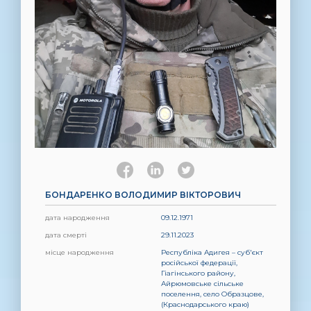
БОНДАРЕНКО ВОЛОДИМИР ВІКТОРОВИЧ
дата народження
09.12.1971
дата смерті
29.11.2023
місце народження
Республіка Адигея – суб'єкт
російської федерації,
Гіагінського району,
Айрюмовське сільське
поселення, село Образцове,
(Краснодарського краю)