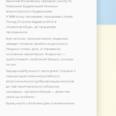
Закінчив Косачівську середню школу та
Київський будівельний технікум
транспортного будівництва.
З 1988 року проживав і працював у Києві.
Понад 20 років віддав роботі в
«Київметробуді», де працював
прохідником.
Був чесною, принциповою людиною,
завжди готовою прийти на допомогу.
Людина слова і діла, зі справжнім
чоловічим характером. Водночас —
турботливий і люблячий батько, чоловік
та син.
Заради майбутнього своїх дітей і України з
перших днів повномасштабного
вторгнення росії добровольцем вступив
до лав територіальної оборони,
сказавши: «Це війна батьків — дітям там
нема що робити».
Брав участь у бойових діях із визволення
Києва та Київської області, Донецької
області, Бахмутського району.