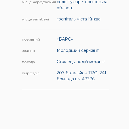
село Тужар Чернігівська
місце народження
область
госпіталь міста Києва
місце загибелі
«БАРС»
позивний
Молодший сержант
звання
Стрілець, водій-механік
посада
207 батальйон ТРО, 241
підрозділ
бригада в.ч А7376